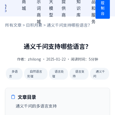
商
示
大
提
知
品
控
制
城
词
模
供
识
和
台
商
型
商
库
服
城
务
所有文章
>
日积月累
> 通义千问支持哪些语言？
通义千问支持哪些语言？
作者：zhilong · 2025-01-22 · 阅读时间：5分钟
多语
自然语言
语言处
语言支
通义千
言
处理
理
持
问
文章目录
通义千问的多语言支持