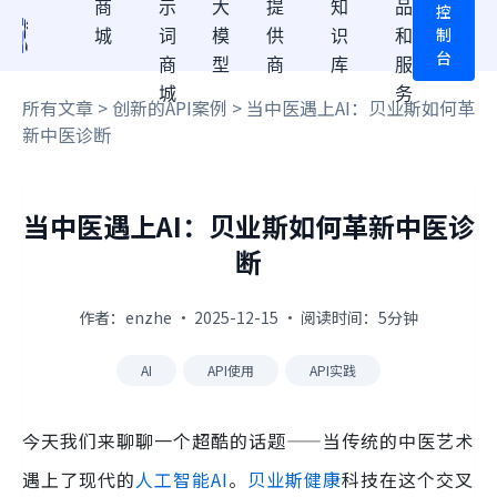
商
示
大
提
知
品
控
制
城
词
模
供
识
和
台
商
型
商
库
服
城
务
所有文章
>
创新的API案例
> 当中医遇上AI：贝业斯如何革
新中医诊断
当中医遇上AI：贝业斯如何革新中医诊
断
作者：enzhe · 2025-12-15 · 阅读时间：5分钟
AI
API使用
API实践
今天我们来聊聊一个超酷的话题——当传统的中医艺术
遇上了现代的
人工智能AI
。
贝业斯健康
科技在这个交叉