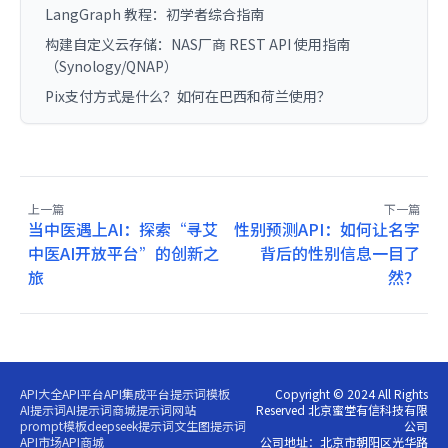
LangGraph 教程：初学者综合指南
构建自定义云存储：NAS厂商 REST API 使用指南
（Synology/QNAP）
Pix支付方式是什么？如何在巴西和荷兰使用？
上一篇
下一篇
当中医遇上AI：探索“寻艾
性别预测API：如何让名字
中医AI开放平台”的创新之
背后的性别信息一目了
旅
然？
API大全
API平台
API集成平台
提示词模板
Copyright © 2024 All Rights
AI提示词
AI提示词商城
提示词网站
Reserved 北京蜜堂有信科技有限
prompt模板
deepseek提示词
文生图提示词
公司
API市场
API商城
公司地址：北京市朝阳区光华路