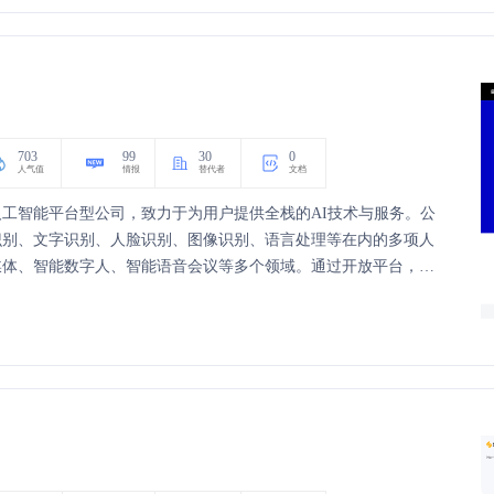
703
99
30
0
人气值
情报
替代者
文档
工智能平台型公司，致力于为用户提供全栈的AI技术与服务。公
识别、文字识别、人脸识别、图像识别、语言处理等在内的多项人
媒体、智能数字人、智能语音会议等多个领域。通过开放平台，百
和SDK，推动产业智能化升级，赋能各行各业。