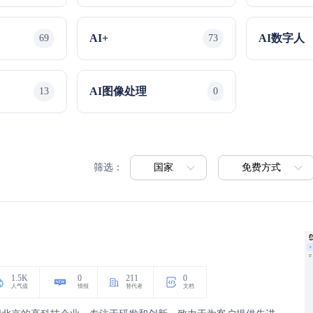
AI数字人
AI+
69
73
AI图像处理
13
0
国家
免费方式
筛选：
1.5K
0
211
0
人气值
情报
替代者
文档