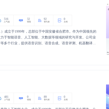
516
32
92
0
人气值
情报
替代者
文档
 Ltd.）成立于1999年，总部位于中国安徽省合肥市。作为中国领先的
致力于智能语音、人工智能、大数据等领域的研究与开发。公司业
居等多个行业，提供语音识别、语音合成、语音评测、机器翻译等
心，推动人工智能技术在各行业的应用，为社会创造更多价值。
481
0
89
0
人气值
情报
替代者
文档