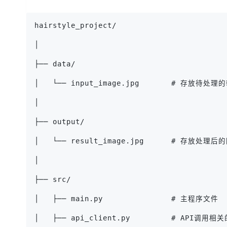
hairstyle_project/
│
├── data/
│   └── input_image.jpg       # 存放待处
│
├── output/
│   └── result_image.jpg      # 存放处理后
│
├── src/
│   ├── main.py               # 主程序文件
│   ├── api_client.py         # API调用相