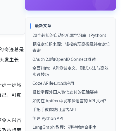
最新文章
20个必知的自动化机器学习库（Python）
精准定位IP来源：轻松实现高德经纬度定位
技的奇迹总是
查询
实头发生长
OAuth 2.0和OpenID Connect概述
全面指南：API测试定义、测试方法与高效
实践技巧
Coze API接口实战应用
一步一步地
轻松掌握外国人微信支付的正确姿势
己，AI真
如何在 Apifox 中发布多语言的 API 文档？
手把手教你使用盘古API
创建 Python API
更令人兴奋
LangGraph 教程：初学者综合指南
不及待想要