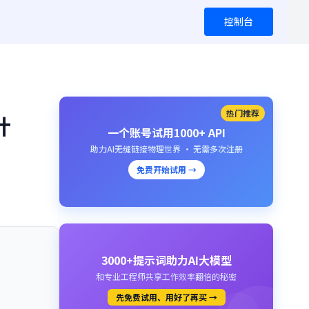
控制台
热门推荐
计
一个账号试用1000+ API
助力AI无缝链接物理世界 · 无需多次注册
免费开始试用 →
3000+提示词助力AI大模型
和专业工程师共享工作效率翻倍的秘密
先免费试用、用好了再买 →