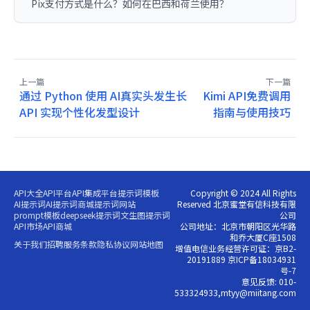
Pix支付方式是什么？如何在巴西和荷兰使用？
上一篇
下一篇
通过 Python 使用 AI真实头发生长
Kimi API免费调用
API 实现个性化发型设计
指南与使用技巧
API大全
API平台
API集成平台
提示词模板
Copyright © 2024 All Rights
AI提示词
AI提示词商城
提示词网站
Reserved 北京蜜堂有信科技有限
prompt模板
deepseek提示词
文生图提示词
公司
API市场
API商城
公司地址：北京市朝阳区光华路
和乔大厦C座1508
关于我们
招聘
服务条款
隐私协议
网站地图
增值电信业务经营许可证：京B2-
20191889 京ICP备18034931
号-7
意见反馈: 010-
533324933,mtyy@miitang.com