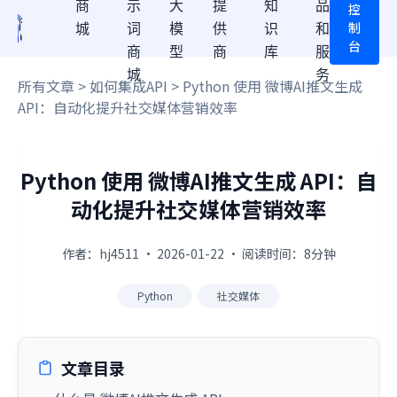
商
示
大
提
知
品
控
制
城
词
模
供
识
和
台
商
型
商
库
服
城
务
所有文章
>
如何集成API
> Python 使用 微博AI推文生成
API：自动化提升社交媒体营销效率
Python 使用 微博AI推文生成 API：自
动化提升社交媒体营销效率
作者：hj4511 · 2026-01-22 · 阅读时间：8分钟
Python
社交媒体
文章目录