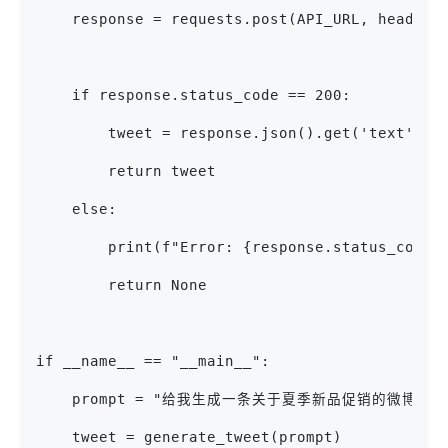
    response = requests.post(API_URL, headers
    if response.status_code == 200:
        tweet = response.json().get('text')
        return tweet
    else:
        print(f"Error: {response.status_code}
        return None
if __name__ == "__main__":
    prompt = "给我生成一条关于夏季新品促销的微博推文
    tweet = generate_tweet(prompt)