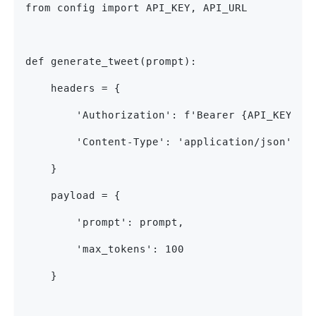
from config import API_KEY, API_URL
def generate_tweet(prompt):
    headers = {
        'Authorization': f'Bearer {API_KEY}',
        'Content-Type': 'application/json'
    }
    payload = {
        'prompt': prompt,
        'max_tokens': 100
    }