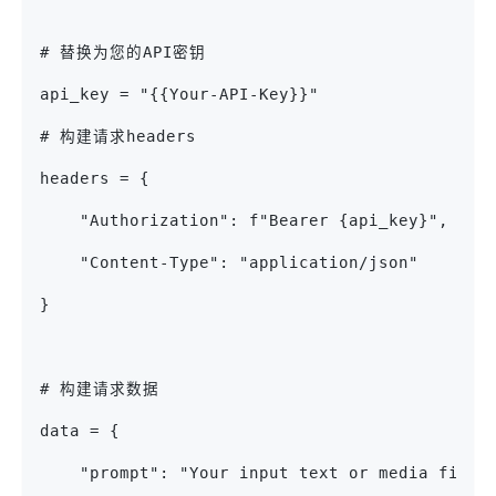
# 替换为您的API密钥
api_key = "{{Your-API-Key}}"
# 构建请求headers
headers = {
    "Authorization": f"Bearer {api_key}",
    "Content-Type": "application/json"
}
# 构建请求数据
data = {
    "prompt": "Your input text or media file 