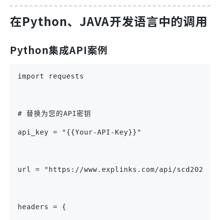
在Python、JAVA开发语言中的调用
Python集成API案例
import requests
# 替换为您的API密钥
api_key = "{{Your-API-Key}}"
url = "https://www.explinks.com/api/scd202406
headers = {