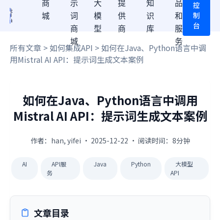
商
示
大
提
知
品
控
制
城
词
模
供
识
和
台
商
型
商
库
服
城
务
所有文章
>
如何集成API
> 如何在Java、Python语言中调
用Mistral AI API：提示词生成文本案例
如何在Java、Python语言中调用
Mistral AI API：提示词生成文本案例
作者：han, yifei · 2025-12-22 · 阅读时间：8分钟
AI
API服
Java
Python
大模型
务
API
文章目录