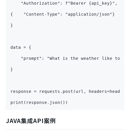
    "Authorization": f"Bearer {api_key}",
{    "Content-Type": "application/json"}
}
data = {
    "prompt": "What is the weather like today
}
response = requests.post(url, headers=headers
print(response.json())
JAVA集成API案例