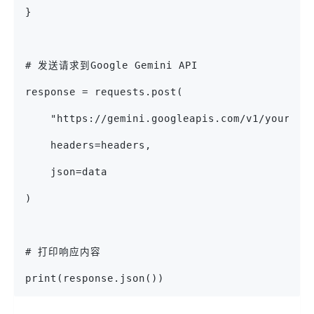
}
# 发送请求到Google Gemini API
response = requests.post(
    "https://gemini.googleapis.com/v1/your-mo
    headers=headers, 
    json=data
)
# 打印响应内容
print(response.json())