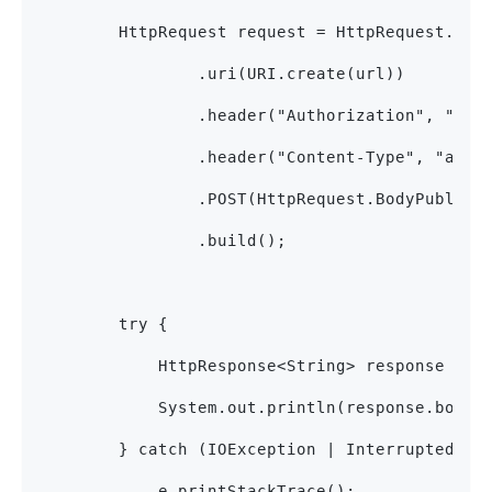
        HttpRequest request = HttpRequest.new
                .uri(URI.create(url))
                .header("Authorization", "Bea
                .header("Content-Type", "appl
                .POST(HttpRequest.BodyPublish
                .build();
        try {
            HttpResponse<String> response = c
            System.out.println(response.body(
        } catch (IOException | InterruptedExc
            e.printStackTrace();