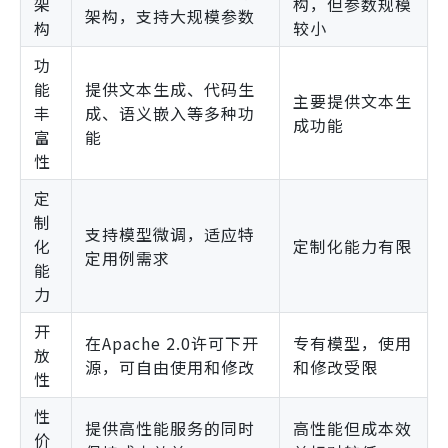
架
构，但参数规模
架构，支持大规模参数
构
较小
功
能
提供文本生成、代码生
主要提供文本生
丰
成、语义嵌入等多种功
成功能
富
能
性
定
制
支持模型微调，适应特
化
定制化能力有限
定用例需求
能
力
开
在Apache 2.0许可下开
专有模型，使用
放
源，可自由使用和修改
和修改受限
性
性
提供高性能服务的同时
高性能但成本效
价