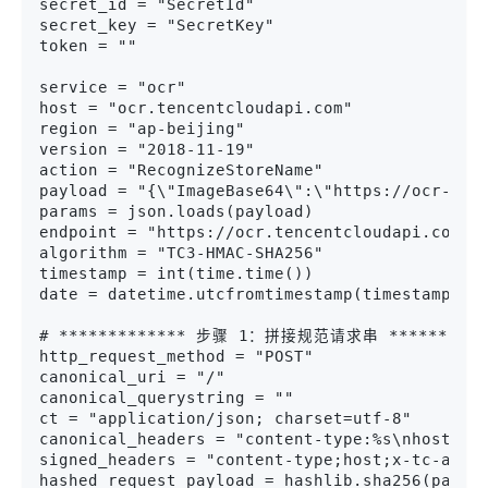
secret_id = "SecretId"
secret_key = "SecretKey"
token = ""
service = "ocr"
host = "ocr.tencentcloudapi.com"
region = "ap-beijing"
version = "2018-11-19"
action = "RecognizeStoreName"
payload = "{\"ImageBase64\":\"https://ocr-dem
params = json.loads(payload)
endpoint = "https://ocr.tencentcloudapi.com"
algorithm = "TC3-HMAC-SHA256"
timestamp = int(time.time())
date = datetime.utcfromtimestamp(timestamp).s
# ************* 步骤 1：拼接规范请求串 **********
http_request_method = "POST"
canonical_uri = "/"
canonical_querystring = ""
ct = "application/json; charset=utf-8"
canonical_headers = "content-type:%s\nhost:%s
signed_headers = "content-type;host;x-tc-acti
hashed_request_payload = hashlib.sha256(paylo