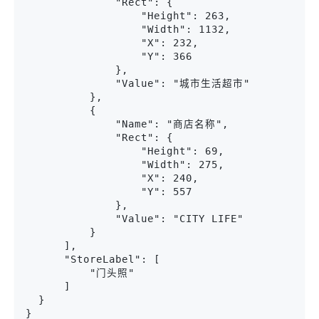
              "Rect": {
                  "Height": 263,
                  "Width": 1132,
                  "X": 232,
                  "Y": 366
              },
              "Value": "城市生活超市"
          },
          {
              "Name": "商店名称",
              "Rect": {
                  "Height": 69,
                  "Width": 275,
                  "X": 240,
                  "Y": 557
              },
              "Value": "CITY LIFE"
          }
      ],
      "StoreLabel": [
          "门头照"
      ]
  }
}