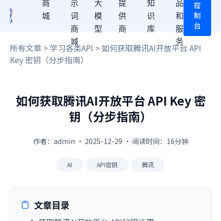
商
示
大
提
知
品
控
制
城
词
模
供
识
和
台
商
型
商
库
服
城
务
所有文章
>
学习各类API
> 如何获取腾讯AI开放平台 API
Key 密钥（分步指南）
如何获取腾讯AI开放平台 API Key 密
钥（分步指南）
作者：admin · 2025-12-29 · 阅读时间：16分钟
AI
API密钥
腾讯
文章目录