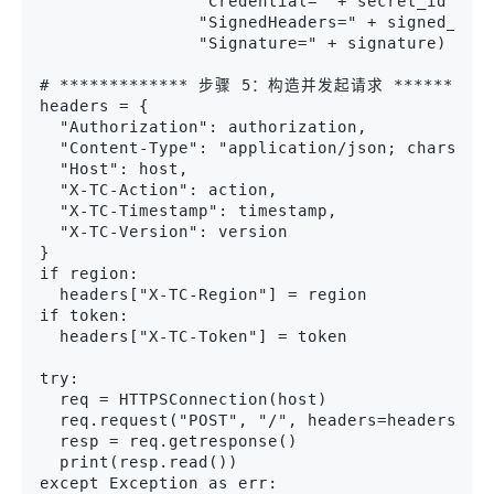
                "Credential=" + secret_id + "
                "SignedHeaders=" + signed_hea
                "Signature=" + signature)
# ************* 步骤 5：构造并发起请求 **********
headers = {
  "Authorization": authorization,
  "Content-Type": "application/json; charset=
  "Host": host,
  "X-TC-Action": action,
  "X-TC-Timestamp": timestamp,
  "X-TC-Version": version
}
if region:
  headers["X-TC-Region"] = region
if token:
  headers["X-TC-Token"] = token
try:
  req = HTTPSConnection(host)
  req.request("POST", "/", headers=headers, b
  resp = req.getresponse()
  print(resp.read())
except Exception as err: