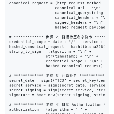
canonical_request = (http_request_method + "\
                    canonical_uri + "\n" +
                    canonical_querystring + "
                    canonical_headers + "\n" 
                    signed_headers + "\n" +
                    hashed_request_payload)
# ************* 步骤 2：拼接待签名字符串 *********
credential_scope = date + "/" + service + "/"
hashed_canonical_request = hashlib.sha256(can
string_to_sign = (algorithm + "\n" +
                str(timestamp) + "\n" +
                credential_scope + "\n" +
                hashed_canonical_request)
# ************* 步骤 3：计算签名 *************
secret_date = sign(("TC3" + secret_key).encod
secret_service = sign(secret_date, service)
secret_signing = sign(secret_service, "tc3_re
signature = hmac.new(secret_signing, string_t
# ************* 步骤 4：拼接 Authorization ****
authorization = (algorithm + " " +