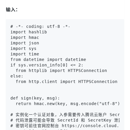
输入：
# -*- coding: utf-8 -*-
import hashlib
import hmac
import json
import sys
import time
from datetime import datetime
if sys.version_info[0] <= 2:
  from httplib import HTTPSConnection
else:
  from http.client import HTTPSConnection
def sign(key, msg):
  return hmac.new(key, msg.encode("utf-8"), h
# 实例化一个认证对象，入参需要传入腾讯云账户 SecretId
# 代码泄露可能会导致 SecretId 和 SecretKey 泄露
# 密钥可前往官网控制台 https://console.cloud.tenc