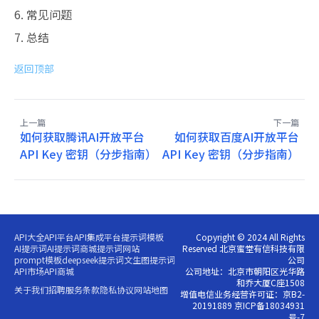
6. 常见问题
7. 总结
返回顶部
上一篇
下一篇
如何获取腾讯AI开放平台
如何获取百度AI开放平台
API Key 密钥（分步指南）
API Key 密钥（分步指南）
API大全
API平台
API集成平台
提示词模板
Copyright © 2024 All Rights
AI提示词
AI提示词商城
提示词网站
Reserved 北京蜜堂有信科技有限
prompt模板
deepseek提示词
文生图提示词
公司
API市场
API商城
公司地址：北京市朝阳区光华路
和乔大厦C座1508
关于我们
招聘
服务条款
隐私协议
网站地图
增值电信业务经营许可证：京B2-
20191889 京ICP备18034931
号-7