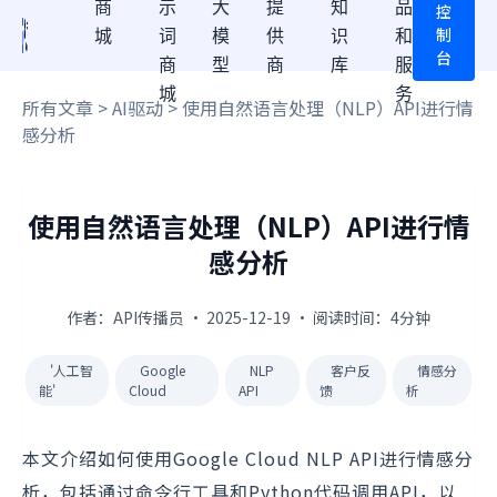
商
示
大
提
知
品
控
制
城
词
模
供
识
和
台
商
型
商
库
服
城
务
所有文章
>
AI驱动
> 使用自然语言处理（NLP）API进行情
感分析
使用自然语言处理（NLP）API进行情
感分析
作者：API传播员 · 2025-12-19 · 阅读时间：4分钟
'人工智
Google
NLP
客户反
情感分
能'
Cloud
API
馈
析
本文介绍如何使用Google Cloud NLP API进行情感分
析，包括通过命令行工具和Python代码调用API，以