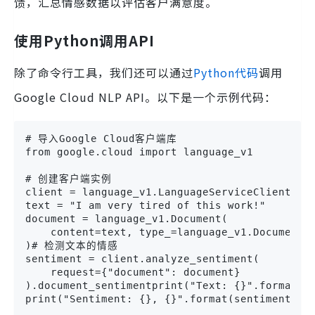
馈，汇总情感数据以评估客户满意度。
使用Python调用API
除了命令行工具，我们还可以通过
Python代码
调用
Google Cloud NLP API。以下是一个示例代码：
# 导入Google Cloud客户端库

from google.cloud import language_v1

# 创建客户端实例

client = language_v1.LanguageServiceClient(
text = "I am very tired of this work!"

document = language_v1.Document(

    content=text, type_=language_v1.Document.T
)# 检测文本的情感

sentiment = client.analyze_sentiment(

    request={"document": document}

).document_sentimentprint("Text: {}".format(te
print("Sentiment: {}, {}".format(sentiment.sc