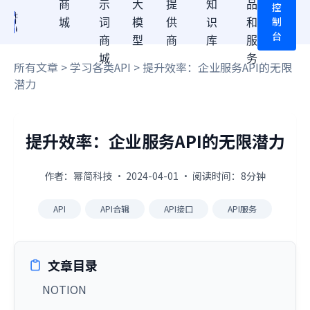
商
示
大
提
知
品
控
制
城
词
模
供
识
和
台
商
型
商
库
服
城
务
所有文章
>
学习各类API
> 提升效率：企业服务API的无限
潜力
提升效率：企业服务API的无限潜力
作者：幂简科技 · 2024-04-01 · 阅读时间：8分钟
API
API合辑
API接口
API服务
文章目录
NOTION