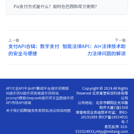
Pix支付方式是什么？如何在巴西和荷兰使用？
上一篇
下一篇
支付API合辑：数字支付
智能法律API：AI+法律技术助
的安全与便捷
力法律问题的解读
API大全
API平台
API集成平台
提示词模板
Copyright © 2024 All Rights
AI提示词
AI提示词商城
提示词网站
Reserved 北京蜜堂有信科技有限
prompt模板
deepseek提示词
文生图提示词
公司
API市场
API商城
公司地址：北京市朝阳区光华路
和乔大厦C座1508
关于我们
招聘
服务条款
隐私协议
网站地图
增值电信业务经营许可证：京B2-
20191889 京ICP备18034931
号-7
意见反馈: 010-
533324933,mtyy@miitang.com