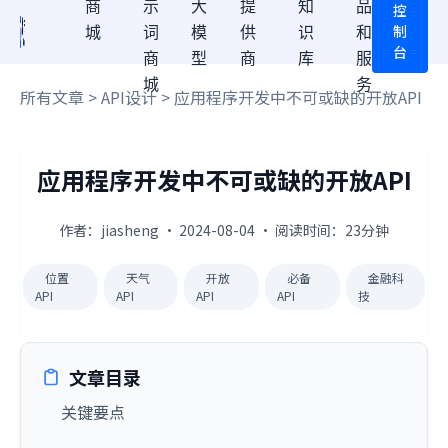
商
示
大
提
知
品
控
制
城
词
模
供
识
和
台
商
型
商
库
服
城
务
所有文章
>
API设计
> 应用程序开发中不可或缺的开放API
应用程序开发中不可或缺的开放API
作者：jiasheng · 2024-08-04 · 阅读时间：23分钟
位置
天气
开放
必备
金融科
API
API
API
API
技
文章目录
关键要点