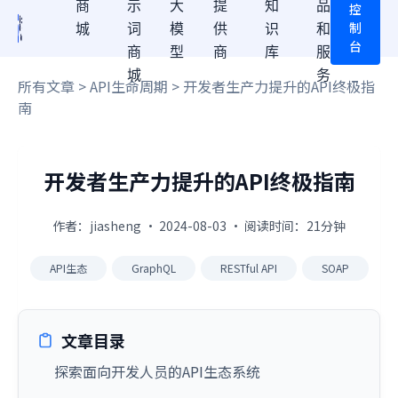
商
示
大
提
知
品
控
制
城
词
模
供
识
和
台
商
型
商
库
服
城
务
所有文章
>
API生命周期
> 开发者生产力提升的API终极指
南
开发者生产力提升的API终极指南
作者：jiasheng · 2024-08-03 · 阅读时间：21分钟
API生态
GraphQL
RESTful API
SOAP
文章目录
探索面向开发人员的API生态系统