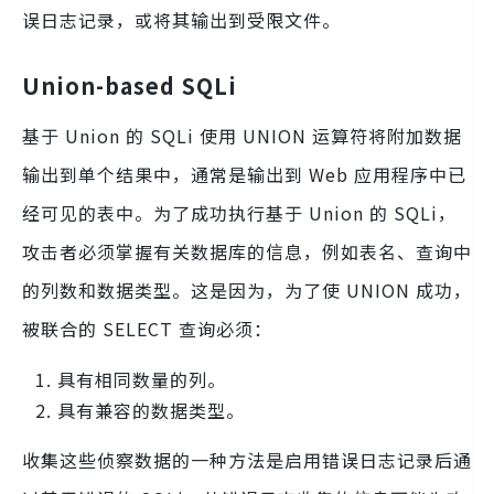
误​​日志记录，或将其输出到受限文件。
Union-based SQLi
基于 Union 的 SQLi 使用 UNION 运算符将附加数据
输出到单个结果中，通常是输出到 Web 应用程序中已
经可见的表中。为了成功执行基于 Union 的 SQLi，
攻击者必须掌握有关数据库的信息，例如表名、查询中
的列数和数据类型。这是因为，为了使 UNION 成功，
被联合的 SELECT 查询必须：
具有相同数量的列。
具有兼容的数据类型。
收集这些侦察数据的一种方法是启用错误日志记录后通