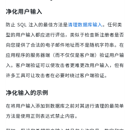
净化用户输入
防止 SQL 注入的最佳方法是
清理数据库输入
。任何类
型的用户输入都应进行评估，类似于检查新注册者是否
向您提供了合法的电子邮件地址而不是随机字符串。在
应用程序的服务器端（而不仅仅是客户端）验证用户输
入。客户端验证可以使攻击者更难更改用户输入，但有
许多工具可让攻击者在必要时绕过客户端验证。
净化输入的示例
在将用户输入添加到数据库之前对其进行清理的最简单
方法是使用正则表达式禁止内容。