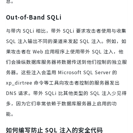
息。
Out-of-Band SQLi
与带内 SQLi 相比，带外 SQLi 要求攻击者使用与收集
SQL 注入输出不同的渠道来发起 SQL 注入。例如，如
果攻击者在 Web 应用程序上使用带外 SQL 注入，他
们会操纵数据库服务器将数据传送到他们控制的独立服
务器。这些注入会滥用 Microsoft SQL Server 的
xp_dirtree 命令等工具向攻击者控制的服务器发出
DNS 请求。带外 SQLi 比其他类型的 SQL 注入少见得
多，因为它们非常依赖于数据库服务器上启用的功
能。
如何编写防止 SQL 注入的安全代码