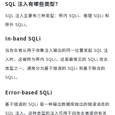
SQL 注入有哪些类型？
SQL 注入主要有三种类型：带内 SQLi、推理 SQLi 和
带外 SQLi。
In-band SQLi
当攻击者从用于收集注入输出的同一位置发起 SQL 注
入时，这被称为带内 SQLi。这是最常见的 SQLi 攻击
类型之一，通常分为基于错误的 SQLi 和基于联合的
SQLi。
Error-based SQLi
基于错误的 SQLi 是一种输出数据库抛出的错误消息的
SQL 注入。这种类型的注入可用于向攻击者提供有关