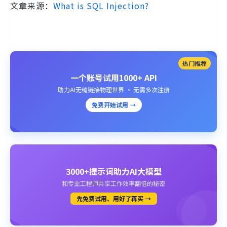
文章来源：
What is SQL Injection?
热门推荐
一个账号试用1000+ API
助力AI无缝链接物理世界 · 无需多次注册
免费开始试用 →
3000+提示词助力AI大模型
和专业工程师共享工作效率翻倍的秘密
先免费试用、用好了再买 →