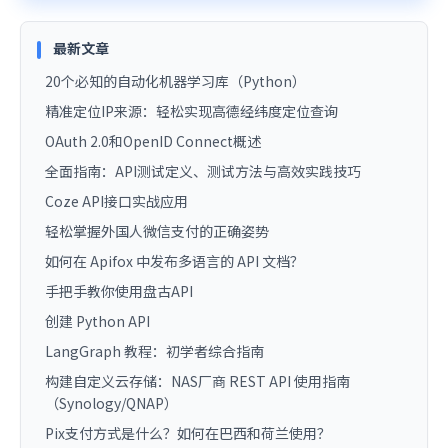
最新文章
20个必知的自动化机器学习库（Python）
精准定位IP来源：轻松实现高德经纬度定位查询
OAuth 2.0和OpenID Connect概述
全面指南：API测试定义、测试方法与高效实践技巧
Coze API接口实战应用
轻松掌握外国人微信支付的正确姿势
如何在 Apifox 中发布多语言的 API 文档？
手把手教你使用盘古API
创建 Python API
LangGraph 教程：初学者综合指南
构建自定义云存储：NAS厂商 REST API 使用指南
（Synology/QNAP）
Pix支付方式是什么？如何在巴西和荷兰使用？