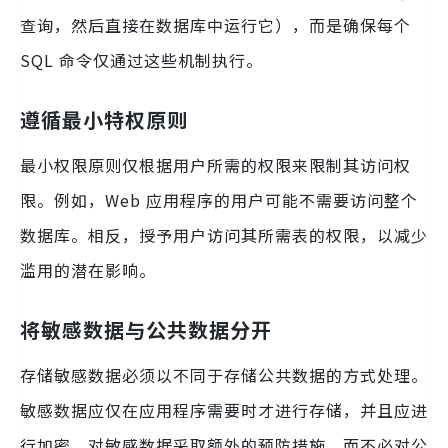
查询，然后直接在数据库中运行它），而是确保每个
SQL 命令仅通过这些机制执行。
遵循最小特权原则
最小权限原则仅根据用户所需的权限来限制其访问权
限。例如，Web 应用程序的用户可能不需要访问整个
数据库。相反，授予用户访问其所需表的权限，以减少
滥用的潜在影响。
将敏感数据与公共数据分开
存储敏感数据必须以不同于存储公共数据的方式处理。
敏感数据应仅在应用程序需要时才进行存储，并且应进
行加密。对敏感数据采取额外的预防措施，而不必对公