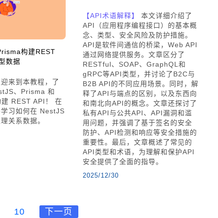
【API术语解释】
本文详细介绍了
API（应用程序编程接口）的基本概
念、类型、安全风险及防护措施。
API是软件间通信的桥梁，Web API
Prisma构建REST
通过网络提供服务。文章区分了
系型数据
RESTful、SOAP、GraphQL和
gRPC等API类型，并讨论了B2C与
迎来到本教程，了
B2B API的不同应用场景。同时，解
JS、Prisma 和
释了API与端点的区别，以及东西向
构建 REST API！ 在
和南北向API的概念。文章还探讨了
习如何在 NestJS
私有API与公共API、API漏洞和滥
 中处理关系数据。
用问题，并强调了基于签名的安全
防护、API检测和响应等安全措施的
重要性。最后，文章概述了常见的
API类型和术语，为理解和保护API
安全提供了全面的指导。
2025/12/30
10
下一页