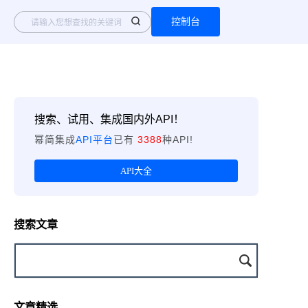
控制台
搜索、试用、集成国内外API！
幂简集成
API平台
已有
3388
种API!
API大全
搜索文章
文章精选