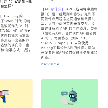
已经25岁了：它是如何形
能会怎样？
【API是什么】
API（应用程序编程
接口）是一组规则和协议，允许不
】
Fielding 的
同软件应用程序之间通信和数据共
定了“Web 时代”的特
享，充当中间层实现无缝交互。文
化浪潮作为“AI 时
章详细解释了API的工作原理、类型
兴起。API 的历史
（如私有API、合作伙伴API和公共
前状态的痛苦而复杂
API）、常见协议（如REST、
疑将涉及一套新的竞
SOAP、GraphQL）以及使用
、错误的转向等，直
Apidog工具设计API的步骤，帮助
和“做事方式”出现。
开发者理解API如何促进业务集成和
创新。
2026/01/19