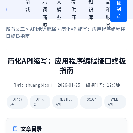
商
示
大
提
知
品
控
制
城
词
模
供
识
和
台
商
型
商
库
服
城
务
所有文章
>
API术语解释
> 简化API缩写：应用程序编程接
口终极指南
简化API缩写：应用程序编程接口终极
指南
作者：shuangbiaoli · 2026-01-25 · 阅读时间：12分钟
API分
API网
RESTful
SOAP
WEB
析
关
API
API
文章目录