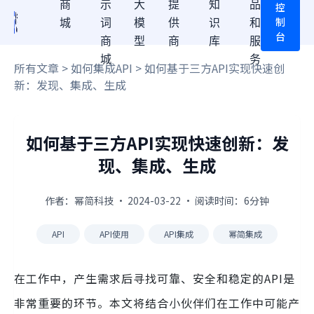
商
示
大
提
知
品
控
制
城
词
模
供
识
和
台
商
型
商
库
服
城
务
所有文章
>
如何集成API
> 如何基于三方API实现快速创
新：发现、集成、生成
如何基于三方API实现快速创新：发
现、集成、生成
作者：幂简科技 · 2024-03-22 · 阅读时间：6分钟
API
API使用
API集成
幂简集成
在工作中，产生需求后寻找可靠、安全和稳定的API是
非常重要的环节。本文将结合小伙伴们在工作中可能产