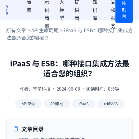
商
示
大
提
知
品
控
制
城
词
模
供
识
和
台
商
型
商
库
服
城
务
所有文章
>
API生命周期
> iPaaS 与 ESB：哪种接口集成方
法最适合您的组织？
iPaaS 与 ESB：哪种接口集成方法最
适合您的组织？
作者：幂简科技 · 2024-06-08 · 阅读时间：8分钟
API架构
API集成
iPaaS
reliPAAS
文章目录