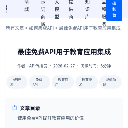
商
示
大
提
知
品
控
制
城
词
模
供
识
和
台
商
型
商
库
服
城
务
所有文章
>
如何集成API
> 最佳免费API用于教育应用集成
最佳免费API用于教育应用集成
作者：API传播员 · 2026-02-27 · 阅读时间：5分钟
API开
免费
教育应
教育技
测验功
发
API
用
术
能
文章目录
使用免费API提升教育应用的价值