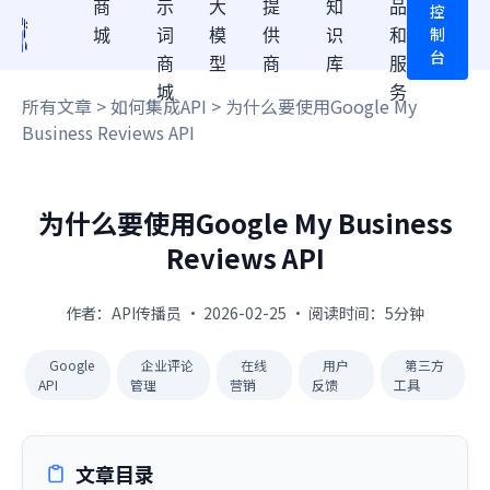
商
示
大
提
知
品
控
制
城
词
模
供
识
和
台
商
型
商
库
服
城
务
所有文章
>
如何集成API
> 为什么要使用Google My
Business Reviews API
为什么要使用Google My Business
Reviews API
作者：API传播员 · 2026-02-25 · 阅读时间：5分钟
Google
企业评论
在线
用户
第三方
API
管理
营销
反馈
工具
文章目录