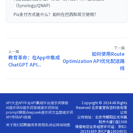
（Synology/QNAP）
Pix支付方式是什么？如何在巴西和荷兰使用？
下一篇
上一篇
如何使用Route
教育革命：在App中集成
Optimization API优化配送路
ChatGPT API...
线
API大全
API平台
API集成平台
提示词模板
Copyright © 2024 All Rights
AI提示词
AI提示词商城
提示词网站
Reserved 北京蜜堂有信科技有限
prompt模板
deepseek提示词
文生图提示词
公司
API市场
API商城
公司地址：北京市朝阳区光华路
和乔大厦C座1508
关于我们
招聘
服务条款
隐私协议
网站地图
增值电信业务经营许可证：京B2-
20191889 京ICP备18034931