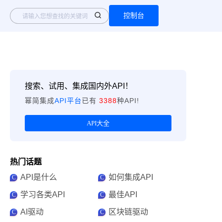
控制台
搜索、试用、集成国内外API！
幂简集成
API平台
已有
3388
种API!
API大全
热门话题
API是什么
如何集成API
C
C
学习各类API
最佳API
C
C
AI驱动
区块链驱动
C
C