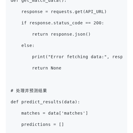
def get_match_data():
    response = requests.get(API_URL)
    if response.status_code == 200:
        return response.json()
    else:
        print("Error fetching data:", respons
        return None
# 处理并预测结果
def predict_results(data):
    matches = data['matches']
    predictions = []