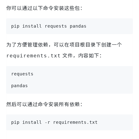
你可以通过以下命令安装这些包：
pip install requests pandas
为了方便管理依赖，可以在项目根目录下创建一个
文件，内容如下：
requirements.txt
requests
pandas
然后可以通过命令安装所有依赖：
pip install -r requirements.txt