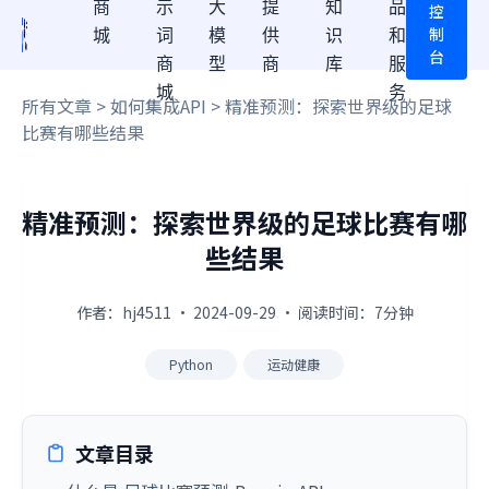
商
示
大
提
知
品
控
制
城
词
模
供
识
和
台
商
型
商
库
服
城
务
所有文章
>
如何集成API
> 精准预测：探索世界级的足球
比赛有哪些结果
精准预测：探索世界级的足球比赛有哪
些结果
作者：hj4511 · 2024-09-29 · 阅读时间：7分钟
Python
运动健康
文章目录