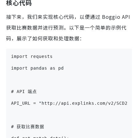
核心代码
接下来，我们来实现核心代码，以便通过 Boggio API
获取比赛数据并进行预测。以下是一个简单的示例代
码，展示了如何获取和处理数据：
import requests
import pandas as pd
# API 端点
API_URL = "http://api.explinks.com/v2/SCD2024
# 获取比赛数据