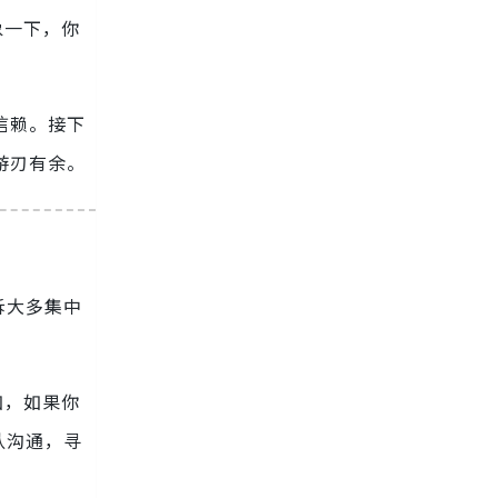
象一下，你
信赖。接下
游刃有余。
诉大多集中
。
如，如果你
队沟通，寻