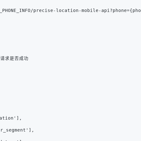
_PHONE_INFO/precise-location-mobile-api?phone={pho
# 检查请求是否成功
ation'],
r_segment'],