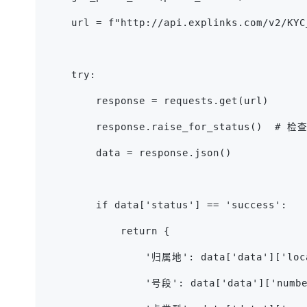
    url = f"http://api.explinks.com/v2/KYC
    try:
        response = requests.get(url)
        response.raise_for_status()  
        data = response.json()
        if data['status'] == 'success':
            return {
                '归属地': data['data']['loc
                '号段': data['data']['numbe