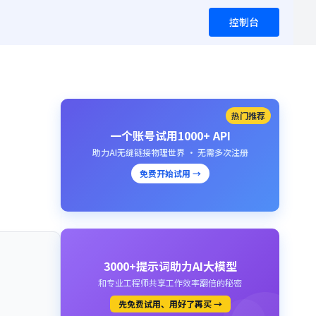
控制台
热门推荐
一个账号试用1000+ API
助力AI无缝链接物理世界 · 无需多次注册
免费开始试用 →
3000+提示词助力AI大模型
和专业工程师共享工作效率翻倍的秘密
先免费试用、用好了再买 →