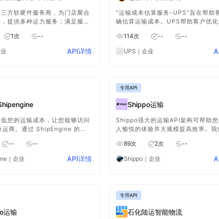
第三方软硬件服务商，为门店聚合
"运输成本估算服务-UPS"旨在帮助
单，提供多种运力服务；满足服务
确估算运输成本。UPS帮助客户优
单、及时配送等多样化需求。
本，提高供应链效率，同时确保合规
1
次
--
114
次
--
--
户满意度。客户可以通过访问UPS
或使用UPS提供的API工具来获取运
API详情
A
企业
UPS
｜企业
估算。
专用API
hipengine
Shippo运输
降低您的运输成本，让您能够访问
Shippo强大的运输API架构可帮助
承运商。通过 ShipEngine 的
人愉悦的体验并大规模提高效率。我
业可以集成和自动化各种运输服
提供从预购到退货的全程服务
--
--
89
次
2
次
--
但不限于包裹运输、快递服务、国
多承运人服务选择、跟踪和支付处
API详情
A
ine
｜企业
Shippo
｜企业
专用API
po运输
石化陆运智能物流