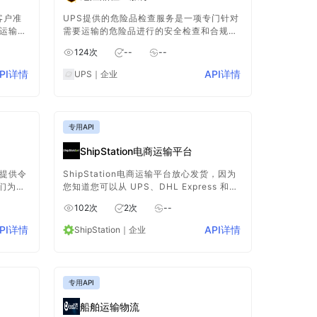
客户准
UPS提供的危险品检查服务是一项专门针对
化运输成
需要运输的危险品进行的安全检查和合规性
性和客
确认的服务。通过这些服务，UPS确保危险
124
次
--
--
官方网站
品的运输既安全又合规，同时也为客户提供
输成本
了便捷的运输解决方案。
PI详情
API详情
UPS
｜企业
专用API
ShipStation电商运输平台
您提供令
ShipStation电商运输平台放心发货，因为
们为您
您知道您可以从 UPS、DHL Express 和
USPS 等顶级承运商处节省高达 89% 的折
102
次
2
次
--
扣。超过 130,000 家商家使用
ShipStation 节省更多资金、打印速度更
PI详情
API详情
ShipStation
｜企业
快、运输时间更少。
专用API
船舶运输物流