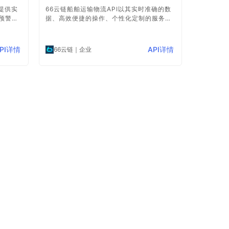
提供实
66云链船舶运输物流API以其实时准确的数
预警等
据、高效便捷的操作、个性化定制的服务以
供了全
及安全稳定的系统等核心优势，为船舶运输
用户可
物流行业提供了强大的技术支持和服务保
，提升
障。
PI详情
API详情
66云链
｜企业