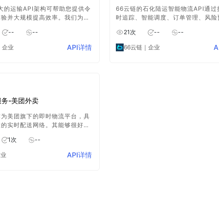
o强大的运输API架构可帮助您提供令
66云链的石化陆运智能物流API通过
体验并大规模提高效率。我们为您
时追踪、智能调度、订单管理、风险
购到退货的全程服务
功能，为石化行业的陆运物流管理提
--
--
21
次
--
--
面、高效的支持。通过使用该API，
以实现对运输过程的全面掌控和优化
API详情
A
｜企业
66云链
｜企业
运输效率和质量。
服务-美团外卖
作为美团旗下的即时物流平台，具
大的实时配送网络。其能够很好地
的配送需要以及消费者的多样化需
1
次
--
该配送服务，可实现高效便捷的物
关操作，带来优质的服务体验。
API详情
企业