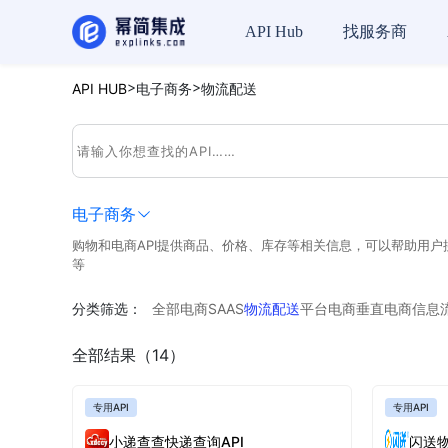
API Hub
找服务商
>
>
API HUB
电子商务
物流配送
电子商务
购物和电商API提供商品、价格、库存等相关信息，可以帮助用
等
分类筛选：
全部
电商SAAS
物流配送
平台电商
垂直电商
信息
全部结果（14）
专用API
专用API
小递查查快递查询API
闪送