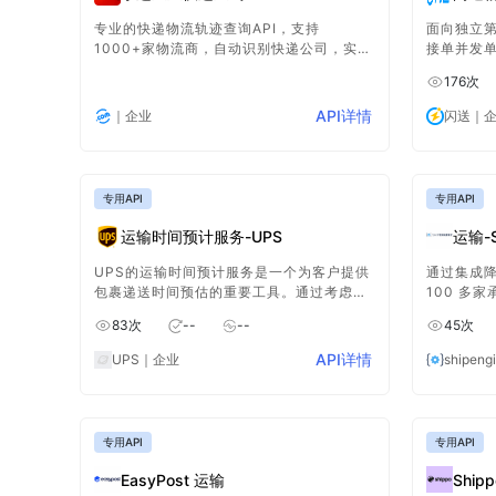
专业的快递物流轨迹查询API，支持
面向独立
1000+家物流商，自动识别快递公司，实时
接单并发
监控物流状态，提供完整的物流轨迹和时效
商聚合接
176
次
分析
API详情
｜企业
闪送
｜
专用API
专用API
运输时间预计服务-UPS
运输-S
UPS的运输时间预计服务是一个为客户提供
通过集成
包裹递送时间预估的重要工具。通过考虑包
100 多家
裹的重量、尺寸、始发地和目的地、以及选
API，企
83
次
--
--
45
次
择的运输服务类型，为客户提供了一个预计
务，包括
的交货时间窗口。客户可以更好地规划他们
际运输、
API详情
UPS
｜企业
shipeng
的物流需求，确保及时交货。
理等。
专用API
专用API
EasyPost 运输
Ship