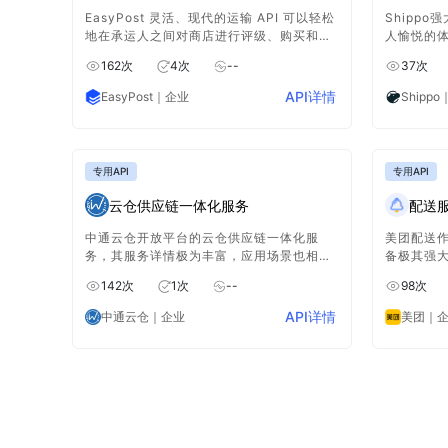
EasyPost 灵活、现代的运输 API 可以轻松
Shipp
地在承运人之间对商店进行评级、购买和打
人愉悦的
印标签、验证地址、跟踪包裹以及为货物投
提供从预
162
次
4
次
--
37
次
保。简化您的运输操作，让购物者满意。
API详情
EasyPost
｜企业
Shippo
专用API
专用API
云仓供应链一体化服务
配送
中通云仓开放平台的云仓供应链一体化服
美团配送
务，其服务详情极为丰富，应用场景也相当
备极其强
广泛。该服务主要聚焦于物流、仓储以及供
满足商户
142
次
1
次
--
98
次
应链管理等方面，能为用户提供全面且高效
求，通过
的一体化解决方案，助力各行业实现更好的
流配送相
API详情
中通云仓
｜企业
美团
｜
运营与发展。