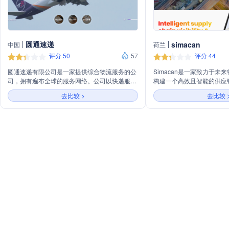
圆通速递
simacan
中国
荷兰
评分 50
57
评分 44
圆通速递有限公司是一家提供综合物流服务的公
Simacan是一家致力于未
司，拥有遍布全球的服务网络。公司以快递服务
构建一个高效且智能的供应
为核心，同时提供仓配及供应链管理、国际货
供端到端的供应链平台，通
去比较 >
去比较 
运、供应链金融等多元化服务。依托先进的科技
信，使运输过程可见、可管
平台和数字化产品，圆通致力于为客户提供便
续。Simacan的解决方案
捷、高效的物流解决方案，支持国内外商家的全
送、包裹/邮政配送等多个
球集采和销售。此外，公司还注重可持续发展，
息和通信，减少运输成本，
通过绿色物流和科技创新，推动行业环保和社会
降低CO2排放。
责任的实践。