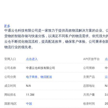
更多
中通云仓科技有限公司是一家致力于提供高效物流解决方案的企业。
货物的智能存储与快速分拣，以满足不同客户的物流需求。依托强大
云仓不断优化物流流程，提高配送效率，确保客户体验。公司秉承创
物流行业的领先者。
官网入口
点击进入
API开放平台
点
公司名称
中通云仓科技有限公司
公司简称
中
公司分类
电子商务
、
物流配送
主营产品
云
成立时间
N/A
总部地址
N
网站排名
11.3M
月用户量
3.
国家/地区
中国
收录时间
20