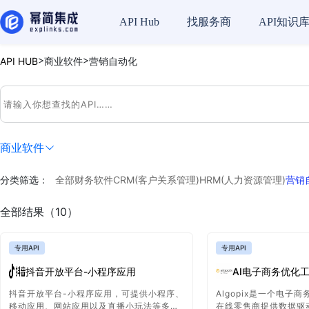
API Hub
找服务商
API知识
>
>
API HUB
商业软件
营销自动化
商业软件
分类筛选：
全部
财务软件
CRM(客户关系管理)
HRM(人力资源管理)
营销
全部结果（10）
专用API
专用API
抖音开放平台-小程序应用
AI电子商务优化工具
抖音开放平台-小程序应用，可提供小程序、
Algopix是一个电子
移动应用、网站应用以及直播小玩法等多种
在线零售商提供数据驱