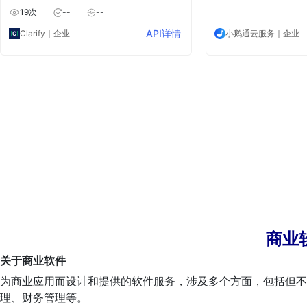
好的运营。与 Clarify 一起完成。
进行开店操作，进而精
19
次
--
--
属特色的店铺，让商家
管理与运营，提升竞争
API详情
Clarify
｜企业
小鹅通云服务
｜企业
商业
关于商业软件
为商业应用而设计和提供的软件服务，涉及多个方面，包括但不
理、财务管理等。