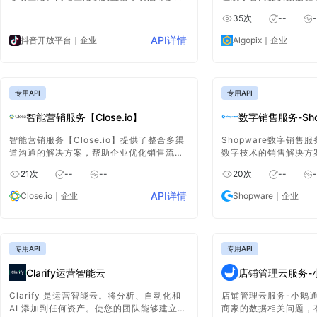
业务载体。它致力于为开发者全面打造丰富
他们购买合适的产品并
35
次
--
-
多样的能力，同时给予完善的解决方案，助
力开发者更好地进行各类应用的开发与创
API详情
抖音开放平台
｜企业
Algopix
｜企业
新。
专用API
专用API
智能营销服务【Close.io】
数字销售服务-Sho
智能营销服务【Close.io】提供了整合多渠
Shopware数字销售
道沟通的解决方案，帮助企业优化销售流
数字技术的销售解决方
程。通过自动化的电子邮件、电话和短信功
端的数字销售渠道，重
21
次
--
--
20
次
--
-
能，营销团队可以与潜在客户和现有客户保
提供与买家无缝互动的
持高效的互动，提升转化率。
字销售室等创新工具。
API详情
Close.io
｜企业
Shopware
｜企业
专用API
专用API
Clarify运营智能云
店铺管理云服务-
Clarify 是运营智能云。将分析、自动化和
店铺管理云服务-小鹅
AI 添加到任何资产。使您的团队能够建立更
商家的数据相关问题，