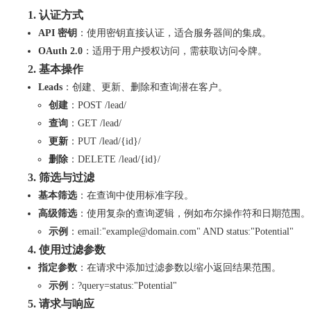
1. 认证方式
API 密钥
：使用密钥直接认证，适合服务器间的集成。
OAuth 2.0
：适用于用户授权访问，需获取访问令牌。
2. 基本操作
Leads
：创建、更新、删除和查询潜在客户。
创建
：POST
/lead/
查询
：GET
/lead/
更新
：PUT
/lead/{id}/
删除
：DELETE
/lead/{id}/
3. 筛选与过滤
基本筛选
：在查询中使用标准字段。
高级筛选
：使用复杂的查询逻辑，例如布尔操作符和日期范围。
示例
：
email:"example@domain.com" AND status:"Potential"
4. 使用过滤参数
指定参数
：在请求中添加过滤参数以缩小返回结果范围。
示例
：
?query=status:"Potential"
5. 请求与响应