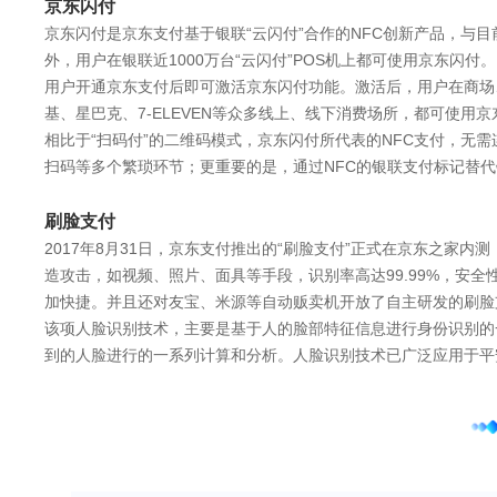
京东闪付
京东闪付是京东支付基于银联“云闪付”合作的NFC创新产品，与
外，用户在银联近1000万台“云闪付”POS机上都可使用京东闪付。
用户开通京东支付后即可激活京东闪付功能。激活后，用户在商场
基、星巴克、7-ELEVEN等众多线上、线下消费场所，都可使用
相比于“扫码付”的二维码模式，京东闪付所代表的NFC支付，无
扫码等多个繁琐环节；更重要的是，通过NFC的银联支付标记替
刷脸支付
2017年8月31日，京东支付推出的“刷脸支付”正式在京东之家
造攻击，如视频、照片、面具等手段，识别率高达99.99%，安
加快捷。并且还对友宝、米源等自动贩卖机开放了自主研发的刷脸
该项人脸识别技术，主要是基于人的脸部特征信息进行身份识别的
到的人脸进行的一系列计算和分析。人脸识别技术已广泛应用于平