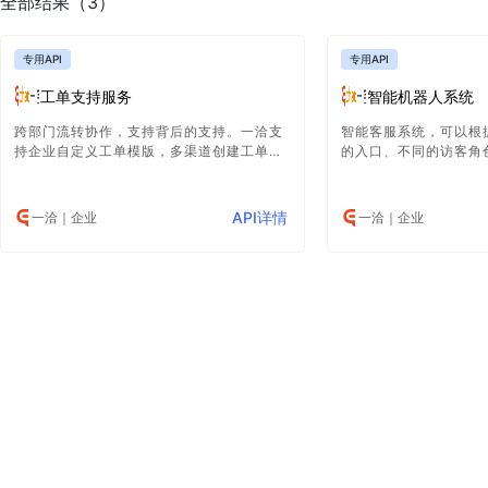
全部结果（3）
专用API
专用API
工单支持服务
智能机器人系统
跨部门流转协作，支持背后的支持。一洽支
智能客服系统，可以根
持企业自定义工单模版，多渠道创建工单，
的入口、不同的访客角
工单路由分配，工单处理流转，工单关闭与
的机器人客服，每个客
评价，工单触发器，工单视图，工单宏，工
配置和连接不同的知识
单SLA。
微信、APP、小程序
API详情
一洽
｜企业
一洽
｜企业
入。