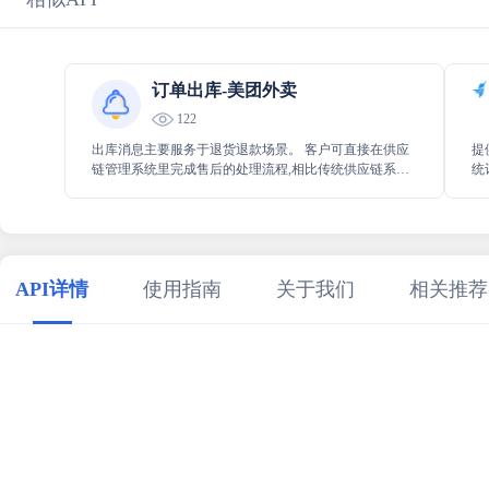
订单出库-美团外卖
122
出库消息主要服务于退货退款场景。 客户可直接在供应
提
链管理系统里完成售后的处理流程,相比传统供应链系统
统
售后单处理流程优势如下： 售后单据实时同步供应链管
析
理系统系统生成对应售后单，无需手工录入。
为
API详情
使用指南
关于我们
相关推荐