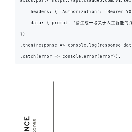
axios.post('https://api.claude3.com/v1/tex
    headers: { 'Authorization': 'Bearer YO
    data: { prompt: '请生成一段关于人工智能的
})
.then(response => console.log(response.dat
.catch(error => console.error(error));