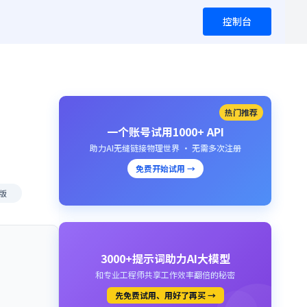
控制台
热门推荐
一个账号试用1000+ API
助力AI无缝链接物理世界 · 无需多次注册
免费开始试用 →
费版
3000+提示词助力AI大模型
和专业工程师共享工作效率翻倍的秘密
先免费试用、用好了再买 →