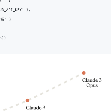
t', {
UR_API_KEY' },
介绍' }
a))