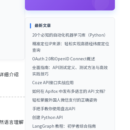
最新文章
20个必知的自动化机器学习库（Python）
精准定位IP来源：轻松实现高德经纬度定位
查询
OAuth 2.0和OpenID Connect概述
全面指南：API测试定义、测试方法与高效
详细介绍
实践技巧
Coze API接口实战应用
如何在 Apifox 中发布多语言的 API 文档？
轻松掌握外国人微信支付的正确姿势
手把手教你使用盘古API
创建 Python API
然语言理解
LangGraph 教程：初学者综合指南