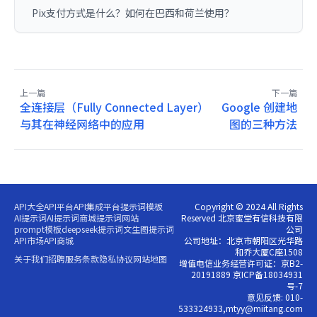
Pix支付方式是什么？如何在巴西和荷兰使用？
上一篇
下一篇
全连接层（Fully Connected Layer）
Google 创建地
与其在神经网络中的应用
图的三种方法
API大全
API平台
API集成平台
提示词模板
Copyright © 2024 All Rights
AI提示词
AI提示词商城
提示词网站
Reserved 北京蜜堂有信科技有限
prompt模板
deepseek提示词
文生图提示词
公司
API市场
API商城
公司地址：北京市朝阳区光华路
和乔大厦C座1508
关于我们
招聘
服务条款
隐私协议
网站地图
增值电信业务经营许可证：京B2-
20191889 京ICP备18034931
号-7
意见反馈: 010-
533324933,mtyy@miitang.com