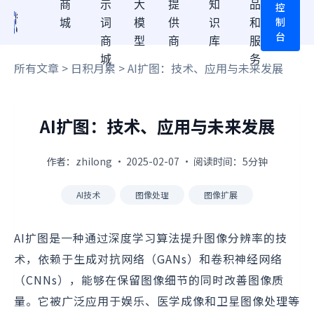
商
示
大
提
知
品
控
制
城
词
模
供
识
和
台
商
型
商
库
服
城
务
所有文章
>
日积月累
> AI扩图：技术、应用与未来发展
AI扩图：技术、应用与未来发展
作者：zhilong · 2025-02-07 · 阅读时间：5分钟
AI技术
图像处理
图像扩展
AI扩图是一种通过深度学习算法提升图像分辨率的技
术，依赖于生成对抗网络（GANs）和卷积神经网络
（CNNs），能够在保留图像细节的同时改善图像质
量。它被广泛应用于娱乐、医学成像和卫星图像处理等