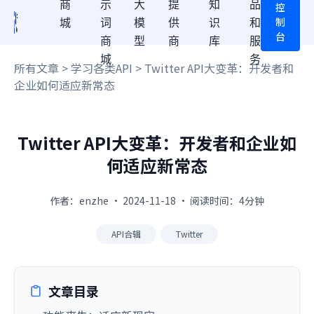
商
示
大
提
知
品
控
制
城
词
模
供
识
和
台
商
型
商
库
服
城
务
所有文章
>
学习各类API
> Twitter API大变革：开发者和
企业如何适应新常态
Twitter API大变革：开发者和企业如
何适应新常态
作者：enzhe · 2024-11-18 · 阅读时间：4分钟
API合辑
Twitter
文章目录