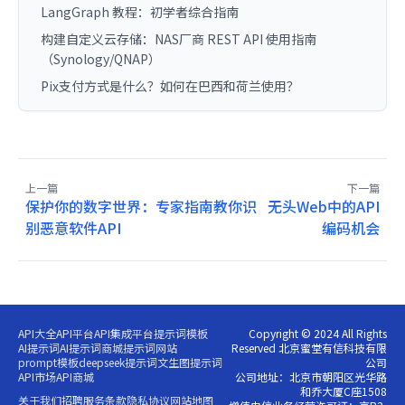
LangGraph 教程：初学者综合指南
构建自定义云存储：NAS厂商 REST API 使用指南
（Synology/QNAP）
Pix支付方式是什么？如何在巴西和荷兰使用？
上一篇
下一篇
保护你的数字世界：专家指南教你识
无头Web中的API
别恶意软件API
编码机会
API大全
API平台
API集成平台
提示词模板
Copyright © 2024 All Rights
AI提示词
AI提示词商城
提示词网站
Reserved 北京蜜堂有信科技有限
prompt模板
deepseek提示词
文生图提示词
公司
API市场
API商城
公司地址：北京市朝阳区光华路
和乔大厦C座1508
关于我们
招聘
服务条款
隐私协议
网站地图