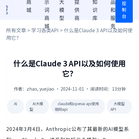
商
示
大
提
知
品
控
制
城
词
模
供
识
和
台
商
型
商
库
服
城
务
所有文章
>
学习各类API
> 什么是Claude 3 API以及如何使
用它？
什么是Claude 3 API以及如何使用
它？
作者：zhao, yuejiao · 2024-11-01 · 阅读时间：13分钟
AI
AI大模
claude和openai api使用
大模型
型
相同api
API
2024年3月4日，Anthropic公布了其最新的AI模型系