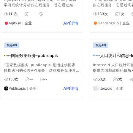
学习或统计分析的在线服务，旨在通过姓名
的在线服务，它通过高容
或其他相关数据来预测个人的年龄。
了性别检查功能，使得
111
次
--
--
133
次
1
次
别预测集成到他们的工
API详情
Agify.io
｜企业
Genderize.io
｜企业
专用API
专用API
国家数据服务-publicapis
人口统计和信息-Int
"国家数据服务-publicapis"是指提供国家
Interzoid 人口统
数据访问的公共API服务，这些服务允许开
提供美国邮政编码值所
发人员通过API接口访问全球各个国家的数
信息，通过该 能方便
153
次
--
--
50
次
2
次
据，包括地理、人口统计、经济等多方面的
准的相关人口数据，为
信息。
力的数据支持。
API详情
Publicapis
｜企业
Interzoid
｜企业