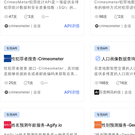
CrimeoMeter犯罪统计API是一项提供全球
Crimeometer犯罪
犯罪统计数据和安全质量指数（SQI）的服
有的独特方式对犯罪进
务。它允许用户通过API请求特定地点的犯
们提供的实时犯罪地图
47
次
3
次
--
98
次
2
次
罪信息，包括犯罪统计数据和CSI。
丰富您现有的地图，让
解犯罪相关信息，为相
API详情
crimeometer
｜企业
crimeometer
｜企业
持。
专用API
专用API
性犯罪者搜查-Crimeometer
人口画像数据查询
性犯罪者搜查 接口-Crimeometer，其功能
百度地图智慧交通的人
是能够依据姓名或者邮政编码来获取在美国
提供多维度的人口统计
各地登记的性犯罪者相关信息，为用户提供
从城市到社区级别查询
25
次
1
次
--
168
次
16
次
了一种便捷查询的途径，有助于相关人员及
人口信息，进行职住分
时了解特定区域内的性犯罪者情况。
龄、收入水平、教育水
API详情
crimeometer
｜企业
百度网讯科技
｜企业
等多维度属性分析。
专用API
专用API
姓名预测年龄服务-Agify.io
性别预测服务-Gende
Agify.io姓名预测年龄服务是一种基于机器
"性别预测服务-Gender