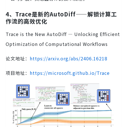
4、Trace是新的AutoDiff——解锁计算工
作流的高效优化
Trace is the New AutoDiff — Unlocking Efficient
Optimization of Computational Workflows
论文地址：
https://arxiv.org/abs/2406.16218
项目地址：
https://microsoft.github.io/Trace