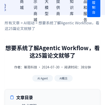
商
示
大
提
知
品
控
制
城
词
模
供
识
和
台
商
型
商
库
服
城
务
所有文章
>
AI驱动
> 想要系统了解Agentic Workflow，看
这25篇论文就够了
想要系统了解Agentic Workflow，看
这25篇论文就够了
作者：幂简科技 · 2024-07-30 · 阅读时间：38分钟
AI Agent
AI概念
文章目录