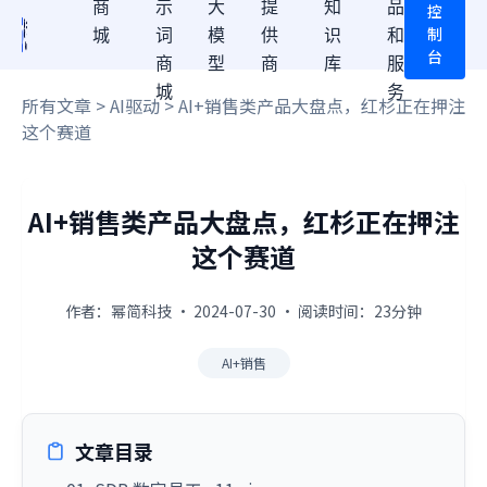
商
示
大
提
知
品
控
制
城
词
模
供
识
和
台
商
型
商
库
服
城
务
所有文章
>
AI驱动
> AI+销售类产品大盘点，红杉正在押注
这个赛道
AI+销售类产品大盘点，红杉正在押注
这个赛道
作者：幂简科技 · 2024-07-30 · 阅读时间：23分钟
AI+销售
文章目录