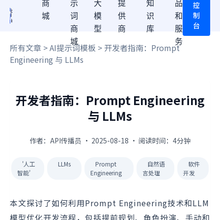
商
示
大
提
知
品
控
制
城
词
模
供
识
和
台
商
型
商
库
服
城
务
所有文章
>
AI提示词模板
> 开发者指南：Prompt
Engineering 与 LLMs
开发者指南：Prompt Engineering
与 LLMs
作者：API传播员 · 2025-08-18 · 阅读时间：4分钟
'人工
LLMs
Prompt
自然语
软件
智能'
Engineering
言处理
开发
本文探讨了如何利用Prompt Engineering技术和LLM
模型优化开发流程，包括提前规划、角色扮演、手动和