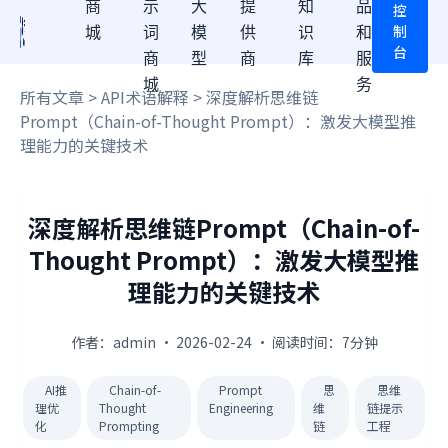
商
示
大
提
知
品
控
制
城
词
模
供
识
和
台
商
型
商
库
服
城
务
所有文章
>
API术语解释
> 深度解析思维链
Prompt（Chain-of-Thought Prompt）：激发大模型推
理能力的关键技术
深度解析思维链Prompt（Chain-of-
Thought Prompt）：激发大模型推
理能力的关键技术
作者：admin · 2026-02-24 · 阅读时间：7分钟
AI推
Chain-of-
Prompt
思
思维
理优
Thought
Engineering
维
链提示
化
Prompting
链
工程