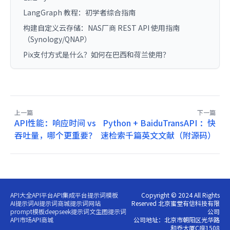
LangGraph 教程：初学者综合指南
构建自定义云存储：NAS厂商 REST API 使用指南
（Synology/QNAP）
Pix支付方式是什么？如何在巴西和荷兰使用？
上一篇
下一篇
API性能：响应时间 vs
Python + BaiduTransAPI ：快
吞吐量，哪个更重要？
速检索千篇英文文献（附源码）
API大全
API平台
API集成平台
提示词模板
Copyright © 2024 All Rights
AI提示词
AI提示词商城
提示词网站
Reserved 北京蜜堂有信科技有限
prompt模板
deepseek提示词
文生图提示词
公司
API市场
API商城
公司地址：北京市朝阳区光华路
和乔大厦C座1508