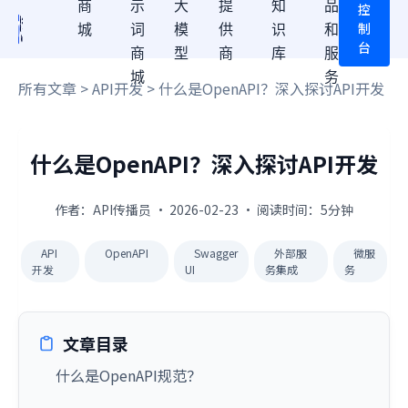
商
示
大
提
知
品
控
制
城
词
模
供
识
和
台
商
型
商
库
服
城
务
所有文章
>
API开发
> 什么是OpenAPI？深入探讨API开发
什么是OpenAPI？深入探讨API开发
作者：API传播员 · 2026-02-23 · 阅读时间：5分钟
API
OpenAPI
Swagger
外部服
微服
开发
UI
务集成
务
文章目录
什么是OpenAPI规范？