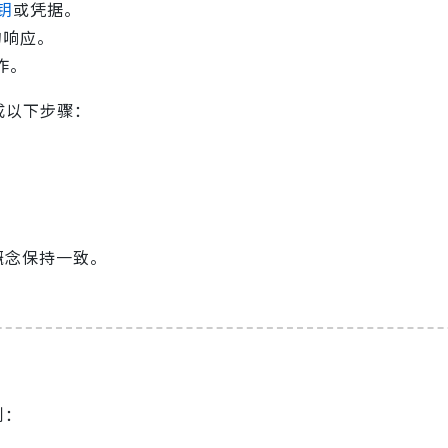
密钥
或凭据。
的响应。
作。
完成以下步骤：
概念保持一致。
例：