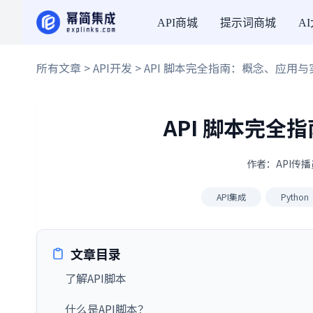
API商城
提示词商城
A
所有文章
>
API开发
> API 脚本完全指南：概念、应用
API 脚本完
作者：API传播员
API集成
Python
文章目录
了解API脚本
什么是API脚本？