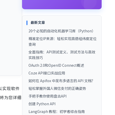
最新文章
20个必知的自动化机器学习库（Python）
精准定位IP来源：轻松实现高德经纬度定位
查询
全面指南：API测试定义、测试方法与高效
实践技巧
OAuth 2.0和OpenID Connect概述
Coze API接口实战应用
如何在 Apifox 中发布多语言的 API 文档？
以实现软件
轻松掌握外国人微信支付的正确姿势
手把手教你使用盘古API
文将为您详细
创建 Python API
LangGraph 教程：初学者综合指南