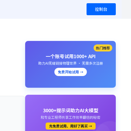
控制台
热门推荐
一个账号试用1000+ API
助力AI无缝链接物理世界 · 无需多次注册
免费开始试用 →
3000+提示词助力AI大模型
和专业工程师共享工作效率翻倍的秘密
先免费试用、用好了再买 →