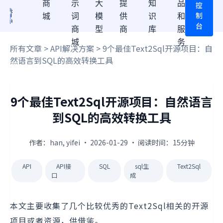
商
示
大
提
知
品
控
制
城
词
模
供
识
和
台
商
型
商
库
服
城
务
所有文章
>
API解决方案
> 9个最佳Text2Sql开源项目：自
然语言到SQL的高效转换工具
9个最佳Text2Sql开源项目：自然语言
到SQL的高效转换工具
作者：han, yifei · 2026-01-29 · 阅读时间：15分钟
API
API接
SQL
sql生
Text2Sql
口
成
本文主要收集了几个比较优秀的Text2Sql相关的开源
项目或者资源，供借鉴。