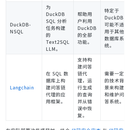
为
特定于
DuckDB
帮助用
DuckDB，
SQL 分析
户利用
DuckDB-
可能不适
任务构建
DuckDB
NSQL
用于其他
的
的全部
数据库系
Text2SQL
功能。
统。
LLM。
支持构
建问答
在 SQL 数
链代
需要一定
据库上构
理，运
的技术背
Langchain
建问答链
行生成
景来构建
代理的应
的查询
和维护问
用框架。
并从错
答系统。
误中恢
复。