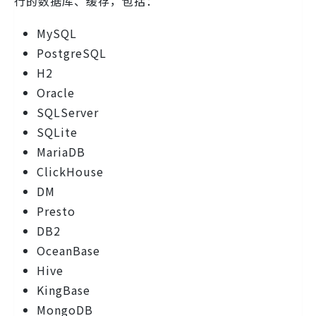
行的数据库、缓存，包括：
MySQL
PostgreSQL
H2
Oracle
SQLServer
SQLite
MariaDB
ClickHouse
DM
Presto
DB2
OceanBase
Hive
KingBase
MongoDB