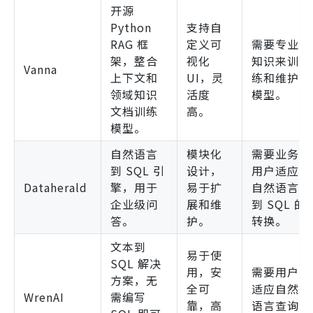
开源
Python
支持自
RAG 框
定义可
需要专业
架，整合
视化
知识来训
Vanna
上下文和
UI，灵
练和维护
领域知识
活度
模型。
文档训练
高。
模型。
自然语言
模块化
需要业务
到 SQL 引
设计，
用户适应
Dataherald
擎，用于
易于扩
自然语言
企业级问
展和维
到 SQL 的
答。
护。
转换。
文本到
易于使
SQL 解决
用，安
需要用户
方案，无
全可
适应自然
WrenAI
需编写
靠，高
语言查询