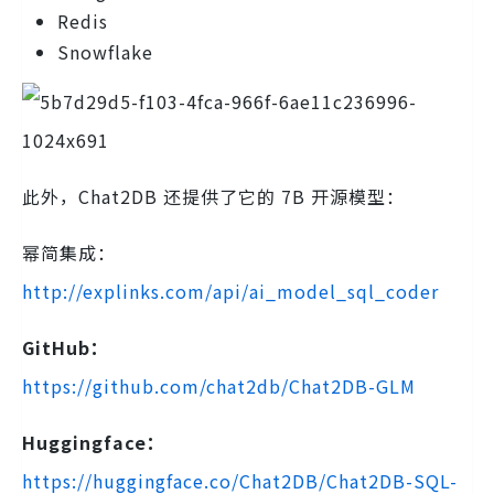
Redis
Snowflake
此外，Chat2DB 还提供了它的 7B 开源模型：
幂简集成：
http://explinks.com/api/ai_model_sql_coder
GitHub：
https://github.com/chat2db/Chat2DB-GLM
Huggingface：
https://huggingface.co/Chat2DB/Chat2DB-SQL-