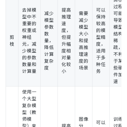
过程
去掉模
提高
可以
减少
需要
可能
型中不
推理
保持
模型
减少
导致
重要的
速
较高
参数
模型
模型
权重或
度，
的模
数
大小
结构
剪
神经
但提
型精
量，
和提
稀
枝
元，减
升幅
度，
降低
高推
疏，
少模型
度相
适用
计算
理速
不利
的参数
对量
于多
复杂
度的
于某
数量和
化较
种任
度
场景
些硬
计算量
小
务
件加
速
使用一
个大型
复杂模
型（教
师模
图像
训练
可以
型）来
提高
分
过程