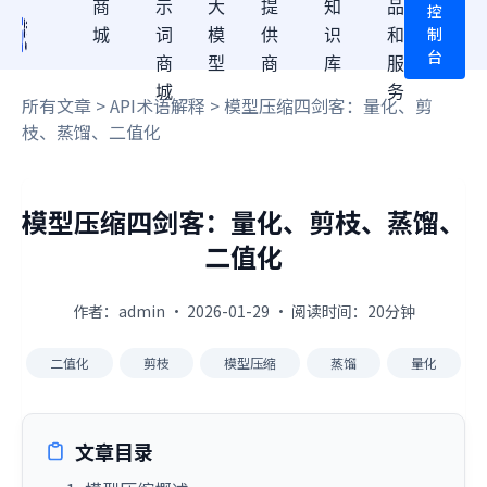
商
示
大
提
知
品
控
制
城
词
模
供
识
和
台
商
型
商
库
服
城
务
所有文章
>
API术语解释
> 模型压缩四剑客：量化、剪
枝、蒸馏、二值化
模型压缩四剑客：量化、剪枝、蒸馏、
二值化
作者：admin · 2026-01-29 · 阅读时间：20分钟
二值化
剪枝
模型压缩
蒸馏
量化
文章目录