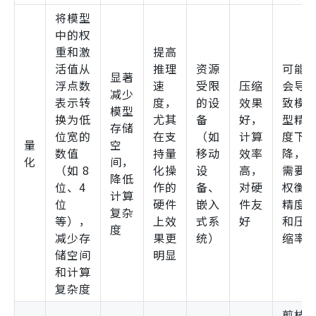
将模型
中的权
重和激
提高
活值从
推理
资源
可能
显著
浮点数
速
受限
压缩
会导
减少
表示转
度，
的设
效果
致模
模型
换为低
尤其
备
好，
型精
存储
位宽的
在支
（如
计算
度下
量
空
数值
持量
移动
效率
降，
化
间，
（如 8
化操
设
高，
需要
降低
位、4
作的
备、
对硬
权衡
计算
位
硬件
嵌入
件友
精度
复杂
等），
上效
式系
好
和压
度
减少存
果更
统）
缩率
储空间
明显
和计算
复杂度
剪枝