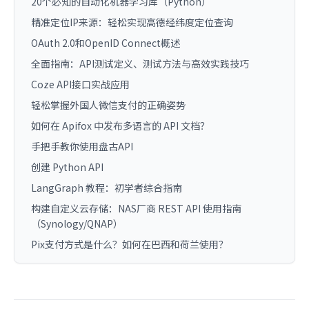
20个必知的自动化机器学习库（Python）
精准定位IP来源：轻松实现高德经纬度定位查询
OAuth 2.0和OpenID Connect概述
全面指南：API测试定义、测试方法与高效实践技巧
Coze API接口实战应用
轻松掌握外国人微信支付的正确姿势
如何在 Apifox 中发布多语言的 API 文档？
手把手教你使用盘古API
创建 Python API
LangGraph 教程：初学者综合指南
构建自定义云存储：NAS厂商 REST API 使用指南
（Synology/QNAP）
Pix支付方式是什么？如何在巴西和荷兰使用？