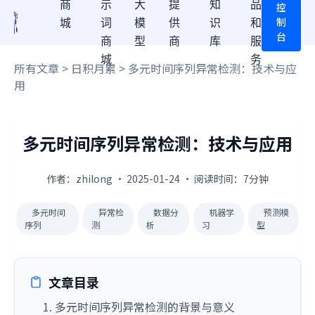
商
示
大
提
知
品
控
制
城
词
模
供
识
和
台
商
型
商
库
服
城
务
所有文章
>
日积月累
> 多元时间序列异常检测：技术与应
用
多元时间序列异常检测：技术与应用
作者：zhilong · 2025-01-24 · 阅读时间：7分钟
多元时间
异常检
数据分
机器学
预测模
序列
测
析
习
型
文章目录
1. 多元时间序列异常检测的背景与意义