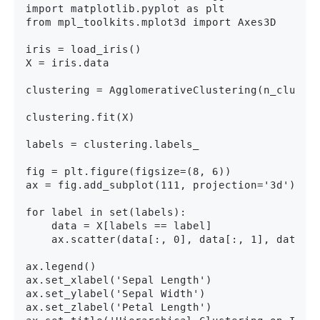
import matplotlib.pyplot as plt

from mpl_toolkits.mplot3d import Axes3D

iris = load_iris()

X = iris.data

clustering = AgglomerativeClustering(n_cluster
clustering.fit(X)

labels = clustering.labels_

fig = plt.figure(figsize=(8, 6))

ax = fig.add_subplot(111, projection='3d')

for label in set(labels):

    data = X[labels == label]

    ax.scatter(data[:, 0], data[:, 1], data[:,
ax.legend()

ax.set_xlabel('Sepal Length')

ax.set_ylabel('Sepal Width')

ax.set_zlabel('Petal Length')
