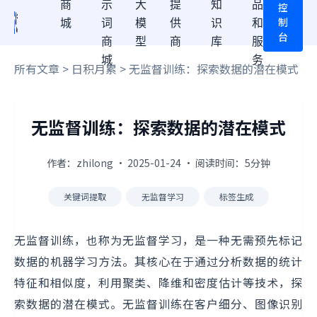
商
示
大
提
知
品
控
制
城
词
模
供
识
和
台
商
型
商
库
服
城
务
所有文章
>
日积月累
> 无监督训练：探索数据的潜在模式
无监督训练：探索数据的潜在模式
作者：zhilong · 2025-01-24 · 阅读时间：5分钟
关键词提取
无监督学习
标签生成
无监督训练，也称为无监督学习，是一种无需预先标记
数据的机器学习方法。其核心在于通过分析数据的统计
特征和相似度，利用聚类、降维和密度估计等技术，探
索数据的潜在模式。无监督训练在客户细分、图像识别