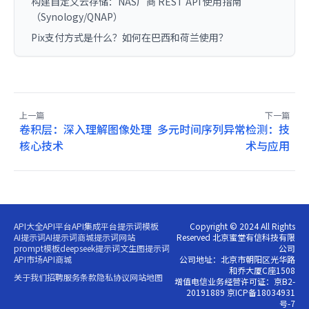
构建自定义云存储：NAS厂商 REST API 使用指南
（Synology/QNAP）
Pix支付方式是什么？如何在巴西和荷兰使用？
上一篇
下一篇
卷积层：深入理解图像处理
多元时间序列异常检测：技
核心技术
术与应用
API大全
API平台
API集成平台
提示词模板
Copyright © 2024 All Rights
AI提示词
AI提示词商城
提示词网站
Reserved 北京蜜堂有信科技有限
prompt模板
deepseek提示词
文生图提示词
公司
API市场
API商城
公司地址：北京市朝阳区光华路
和乔大厦C座1508
关于我们
招聘
服务条款
隐私协议
网站地图
增值电信业务经营许可证：京B2-
20191889 京ICP备18034931
号-7