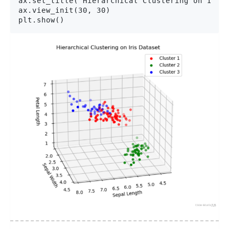
ax.set_title('Hierarchical Clustering on Iris 
ax.view_init(30, 30)

plt.show()