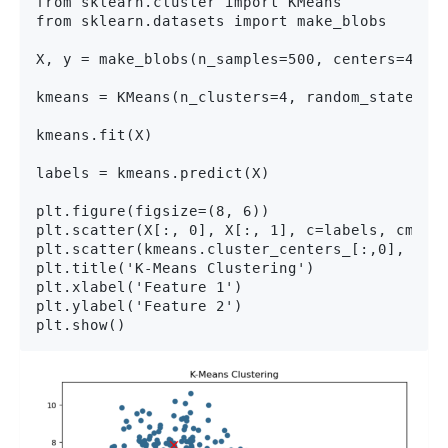
from sklearn.cluster import KMeans

from sklearn.datasets import make_blobs

X, y = make_blobs(n_samples=500, centers=4, n_
kmeans = KMeans(n_clusters=4, random_state=0)

kmeans.fit(X)

labels = kmeans.predict(X)

plt.figure(figsize=(8, 6))

plt.scatter(X[:, 0], X[:, 1], c=labels, cmap='
plt.scatter(kmeans.cluster_centers_[:,0], kmea
plt.title('K-Means Clustering')

plt.xlabel('Feature 1')

plt.ylabel('Feature 2')

plt.show()