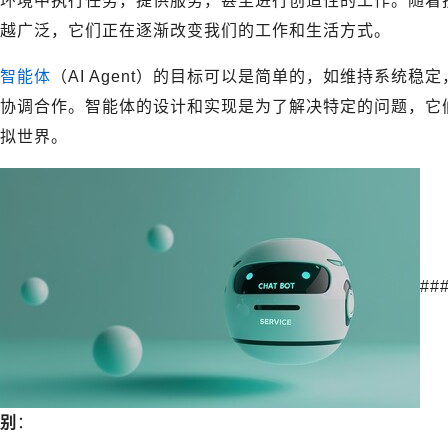
环境中执行任务，提供服务，甚至进行创造性的工作。随着技术
越广泛，它们正在逐渐改变我们的工作和生活方式。
智能体
（AI Agent）的目标可以是简单的，如维持系统
协调合作。智能体的设计和实现是为了解决特定的问题，它
拟世界。
##
别
：