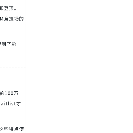
布即登顶。
LLM竞技场的
得到了验
的100万
tlist才
。这些特点使