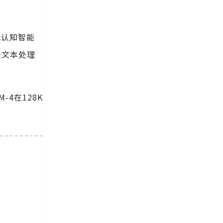
代认知智能
长文本处理
4在128K