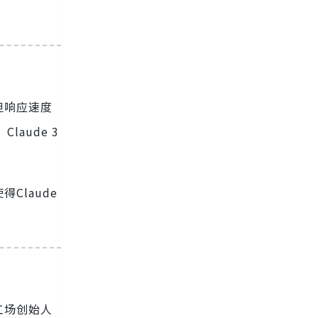
低，但响应速度
laude 3
laude
新工场创始人