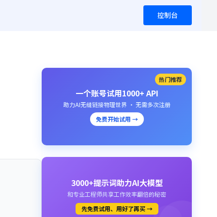
控制台
热门推荐
一个账号试用1000+ API
助力AI无缝链接物理世界 · 无需多次注册
免费开始试用 →
3000+提示词助力AI大模型
和专业工程师共享工作效率翻倍的秘密
先免费试用、用好了再买 →