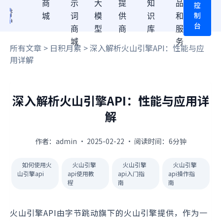
商
示
大
提
知
品
控
制
城
词
模
供
识
和
台
商
型
商
库
服
城
务
所有文章
>
日积月累
> 深入解析火山引擎API：性能与应
用详解
深入解析火山引擎API：性能与应用详
解
作者：admin · 2025-02-22 · 阅读时间：6分钟
如何使用火
火山引擎
火山引擎
火山引擎
山引擎api
api使用教
api入门指
api操作指
程
南
南
火山引擎API由字节跳动旗下的火山引擎提供，作为一