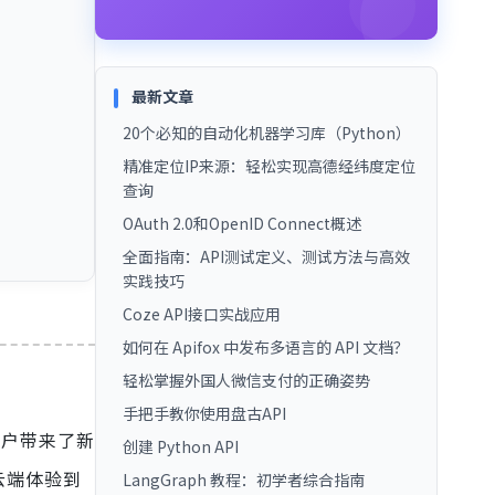
最新文章
20个必知的自动化机器学习库（Python）
精准定位IP来源：轻松实现高德经纬度定位
查询
OAuth 2.0和OpenID Connect概述
全面指南：API测试定义、测试方法与高效
实践技巧
Coze API接口实战应用
如何在 Apifox 中发布多语言的 API 文档？
轻松掌握外国人微信支付的正确姿势
手把手教你使用盘古API
用户带来了新
创建 Python API
云端体验到
LangGraph 教程：初学者综合指南