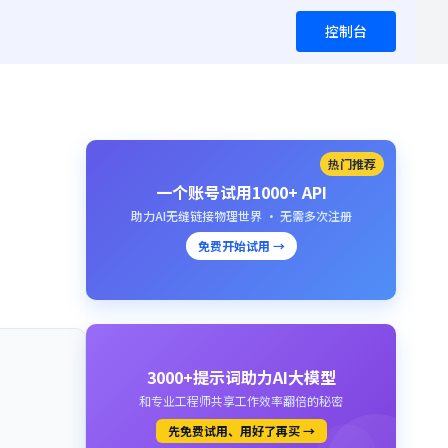
控制台
热门推荐
一个账号试用1000+ API
助力AI无缝链接物理世界 · 无需多次注册
免费开始试用 →
3000+提示词助力AI大模型
和专业工程师共享工作效率翻倍的秘密
先免费试用、用好了再买 →