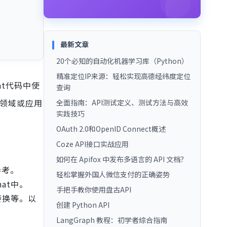
最新文章
20个必知的自动化机器学习库（Python）
精准定位IP来源：轻松实现高德经纬度定位
at代码中使
查询
定领域或应用
全面指南：API测试定义、测试方法与高效
实践技巧
OAuth 2.0和OpenID Connect概述
Coze API接口实战应用
如何在 Apifox 中发布多语言的 API 文档？
参考。
轻松掌握外国人微信支付的正确姿势
at中。
手把手教你使用盘古API
转换等。以
创建 Python API
LangGraph 教程：初学者综合指南