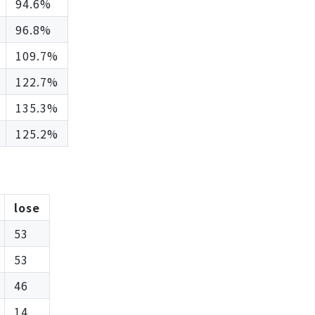
94.6%
96.8%
109.7%
122.7%
135.3%
125.2%
lose
53
53
46
14