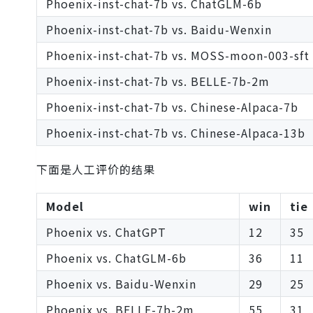
Phoenix-inst-chat-7b vs. ChatGLM-6b
Phoenix-inst-chat-7b vs. Baidu-Wenxin
Phoenix-inst-chat-7b vs. MOSS-moon-003-sft
Phoenix-inst-chat-7b vs. BELLE-7b-2m
Phoenix-inst-chat-7b vs. Chinese-Alpaca-7b
Phoenix-inst-chat-7b vs. Chinese-Alpaca-13b
下面是人工评价的结果
Model
win
tie
Phoenix vs. ChatGPT
12
35
Phoenix vs. ChatGLM-6b
36
11
Phoenix vs. Baidu-Wenxin
29
25
Phoenix vs. BELLE-7b-2m
55
31