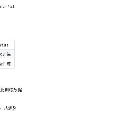
mz-7b1-
atus
常训练
常训练
v1。此训练数据
，
），共涉及