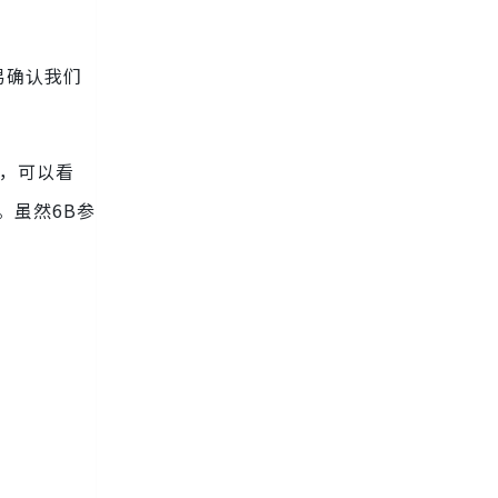
易确认我们
果，可以看
。虽然6B参