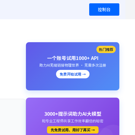
控制台
热门推荐
一个账号试用1000+ API
助力AI无缝链接物理世界 · 无需多次注册
免费开始试用 →
3000+提示词助力AI大模型
和专业工程师共享工作效率翻倍的秘密
先免费试用、用好了再买 →