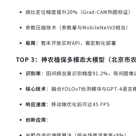
病灶定位精度提升20%（Grad-CAM热图验证）
参数压缩技术（参数量与MobileNetV3相当）
局限
：暂未开放实时API，需定制化部署
TOP 3：神农植保多模态大模型（北京市
识别率
：田间病虫害识别精度91.2%，夜间图像
核心技术
：融合YOLOv7检测模块与GPT-4语言
响应速度
：移动端优化后可达45 FPS
创新应用
：
光照自适应增强算法（低光场景误差率<8%）