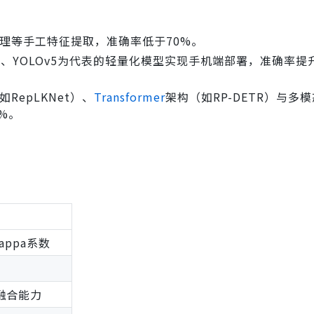
纹理等手工特征提取，准确率低于70%。
leNet、YOLOv5为代表的轻量化模型实现手机端部署，准确率提
RepLKNet）、
Transformer
架构（如RP-DETR）与多
%。
ppa系数
融合能力