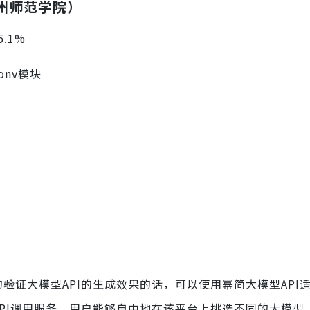
湖州师范学院）
.1%
onv模块
验证大模型API的生成效果的话，可以使用幂简大模型API
PI调用服务。用户能够自由地在该平台上挑选不同的大模型