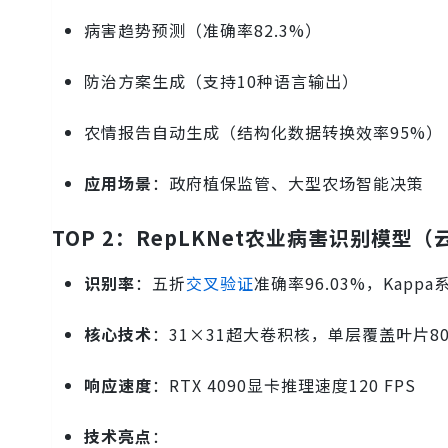
病害趋势预测（准确率82.3%）
防治方案生成（支持10种语言输出）
农情报告自动生成（结构化数据转换效率95%）
应用场景
：政府植保监管、大型农场智能决策
TOP 2：RepLKNet农业病害识别模型
识别率
：五折
交叉验证
准确率96.03%，Kappa系
核心技术
：31×31超大卷积核，单层覆盖叶片8
响应速度
：RTX 4090显卡推理速度120 FPS
技术亮点
：