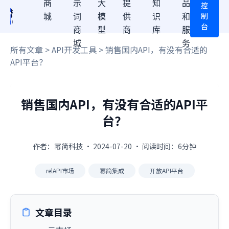
商
示
大
提
知
品
控
制
城
词
模
供
识
和
台
商
型
商
库
服
城
务
所有文章
>
API开发工具
> 销售国内API，有没有合适的
API平台？
销售国内API，有没有合适的API平
台？
作者：幂简科技 · 2024-07-20 · 阅读时间：6分钟
relAPI市场
幂简集成
开放API平台
文章目录