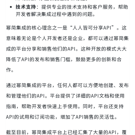
技术支持
：提供专业的技术支持和客户服务，帮助
开发者解决集成过程中遇到的问题。
幂简集成的核心理念之一是“人人皆可分享API”。这
意味着无论是个人开发者还是企业，都可以通过幂简集
成的平台分享和销售他们的API。这种开放的模式大大
降低了API的发布和销售门槛，鼓励更多的创新和合
作。
通过幂简集成的平台，任何人都可以方便地创建、发布
和管理他们的API。平台提供了详细的API文档和使用
指南，帮助开发者快速上手使用。同时，平台还支持
API的试用和订阅功能，增加了API销售的灵活性。
截至目前，幂简集成平台上已经汇集了大量的API，覆